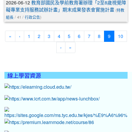
2026-06-12
教育部國民及學前教育署辦理「2至8歲視覺障
(
礙專業支持服務試辦計畫」期末成果發表會實施計畫
特教
/ 41 /
)
組長
行政公告
(current)
«
‹
1
2
3
4
5
6
7
8
9
10
›
»
線上學習資源
:::