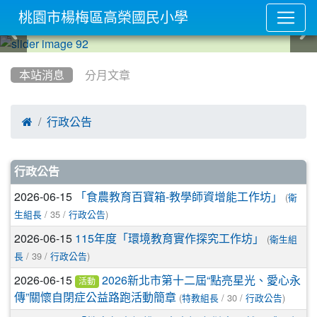
桃園市楊梅區高榮國民小學
:::
本站消息
分月文章

行政公告
文章列表
行政公告
2026-06-15
(
「食農教育百寶箱-教學師資增能工作坊」
衛
/ 35 /
)
生組長
行政公告
2026-06-15
(
115年度「環境教育實作探究工作坊」
衛生組
/ 39 /
)
長
行政公告
2026-06-15
2026新北市第十二屆“點亮星光、愛心永
活動
(
/ 30 /
)
傳”關懷自閉症公益路跑活動簡章
特教組長
行政公告