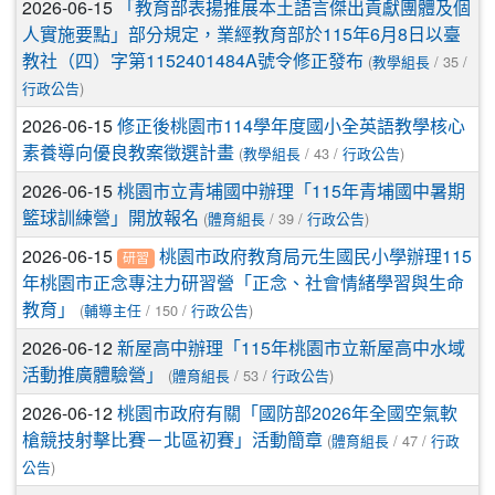
2026-06-15
「教育部表揚推展本土語言傑出貢獻團體及個
人實施要點」部分規定，業經教育部於115年6月8日以臺
(
/ 35 /
教社（四）字第1152401484A號令修正發布
教學組長
)
行政公告
2026-06-15
修正後桃園市114學年度國小全英語教學核心
(
/ 43 /
)
素養導向優良教案徵選計畫
教學組長
行政公告
2026-06-15
桃園市立青埔國中辦理「115年青埔國中暑期
(
/ 39 /
)
籃球訓練營」開放報名
體育組長
行政公告
2026-06-15
桃園市政府教育局元生國民小學辦理115
研習
年桃園市正念專注力研習營「正念、社會情緒學習與生命
(
/ 150 /
)
教育」
輔導主任
行政公告
2026-06-12
新屋高中辦理「115年桃園市立新屋高中水域
(
/ 53 /
)
活動推廣體驗營」
體育組長
行政公告
2026-06-12
桃園市政府有關「國防部2026年全國空氣軟
(
/ 47 /
槍競技射擊比賽－北區初賽」活動簡章
體育組長
行政
)
公告