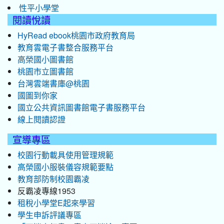
性平小學堂
閱讀悅讀
HyRead ebook桃園市政府教育局
教育雲電子書整合服務平台
高榮國小圖書館
桃園市立圖書館
台灣雲端書庫@桃園
國圖到你家
國立公共資訊圖書館電子書服務平台
線上閱讀認證
宣導專區
校園行動載具使用管理規範
高榮國小服裝儀容規範要點
教育部防制校園霸凌
反霸凌專線1953
租稅小學堂E起來學習
學生申訴評議專區