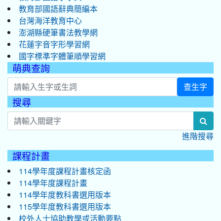
教育部國語辭典簡編本
台灣海洋教育中心
澎湖縣硬筆書法教學網
花蓮字音字形學習網
國字標準字體筆順學習網
萌典查詢
查生字
搜尋
:::
sea
進階搜尋
課程計畫
114學年度課程計畫核定函
114學年度課程計畫
114學年度教科書選用版本
115學年度教科書選用版本
校外人士協助教學或活動要點