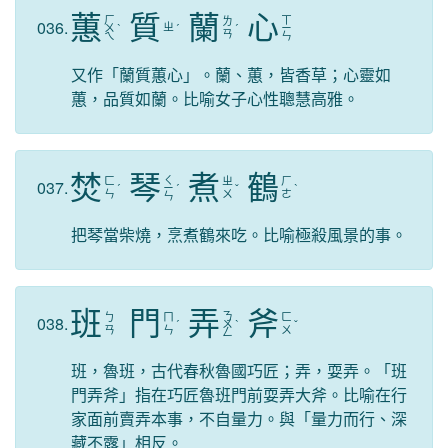
蕙
質
蘭
心
ㄏ
ㄒ
ㄌ
036.
ㄓ
ㄨ
ˋ
ˊ
ˊ
ㄧ
ㄢ
ㄟ
ㄣ
又作「蘭質蕙心」。蘭、蕙，皆香草；心靈如
蕙，品質如蘭。比喻女子心性聰慧高雅。
焚
琴
煮
鶴
ㄑ
ㄈ
ㄓ
ㄏ
037.
ˊ
ㄧ
ˊ
ˇ
ˋ
ㄣ
ㄨ
ㄜ
ㄣ
把琴當柴燒，烹煮鶴來吃。比喻極殺風景的事。
班
門
弄
斧
ㄋ
ㄅ
ㄇ
ㄈ
038.
ˊ
ㄨ
ˋ
ˇ
ㄢ
ㄣ
ㄨ
ㄥ
班，魯班，古代春秋魯國巧匠；弄，耍弄。「班
門弄斧」指在巧匠魯班門前耍弄大斧。比喻在行
家面前賣弄本事，不自量力。與「量力而行、深
藏不露」相反。