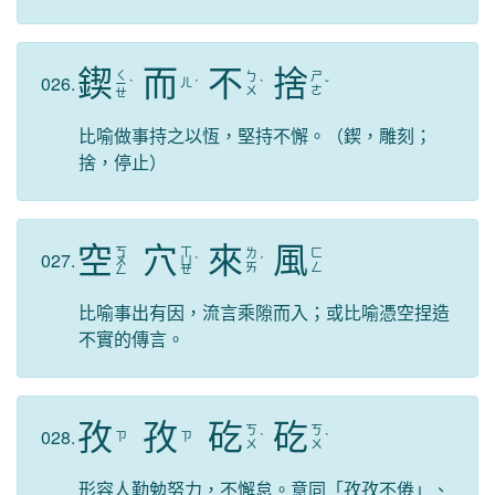
鍥
而
不
捨
ㄑ
ㄅ
ㄕ
026.
ㄦ
ㄧ
ˋ
ˊ
ˋ
ˇ
ㄨ
ㄜ
ㄝ
比喻做事持之以恆，堅持不懈。（鍥，雕刻；
捨，停止）
空
穴
來
風
ㄎ
ㄒ
ㄌ
ㄈ
027.
ㄨ
ㄩ
ˋ
ˊ
ㄞ
ㄥ
ㄥ
ㄝ
比喻事出有因，流言乘隙而入；或比喻憑空捏造
不實的傳言。
孜
孜
矻
矻
ㄎ
ㄎ
028.
ㄗ
ㄗ
ˋ
ˋ
ㄨ
ㄨ
形容人勤勉努力，不懈怠。意同「孜孜不倦」、