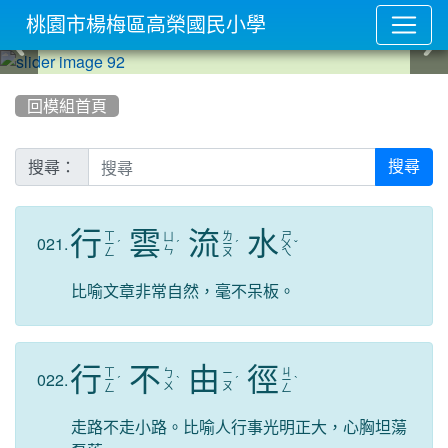
桃園市楊梅區高榮國民小學
:::
回模組首頁
搜尋：
搜尋
行
雲
流
水
ㄒ
ㄌ
ㄕ
ㄩ
021.
ㄧ
ˊ
ˊ
ㄧ
ˊ
ㄨ
ˇ
ㄣ
ㄥ
ㄡ
ㄟ
比喻文章非常自然，毫不呆板。
行
不
由
徑
ㄒ
ㄐ
ㄅ
ㄧ
022.
ㄧ
ˊ
ˋ
ˊ
ㄧ
ˋ
ㄨ
ㄡ
ㄥ
ㄥ
走路不走小路。比喻人行事光明正大，心胸坦蕩