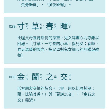
「焚膏繼晷」、「夙夜匪懈」。
寸
草
春
暉
ㄘ
ㄔ
ㄏ
ㄘ
029.
ㄨ
ˋ
ˇ
ㄨ
ㄨ
ㄠ
ㄣ
ㄣ
ㄟ
比喻父母養育恩情的深重，兒女竭盡心力亦難以
回報。（寸草，一寸長的小草，指兒女；春暉，
春天溫暖的陽光，指父母對兒女細心的呵護與教
養）
金
蘭
之
交
ㄐ
ㄐ
ㄌ
030.
ㄓ
ㄧ
ˊ
ㄧ
ㄢ
ㄣ
ㄠ
形容朋友交情的契合。（金，用以比喻其堅；
蘭，比喻其香。）與「莫逆之交」、「金石之
交」義近。