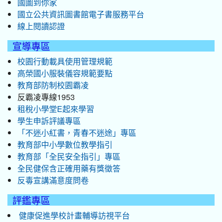
國圖到你家
國立公共資訊圖書館電子書服務平台
線上閱讀認證
宣導專區
校園行動載具使用管理規範
高榮國小服裝儀容規範要點
教育部防制校園霸凌
反霸凌專線1953
租稅小學堂E起來學習
學生申訴評議專區
「不迷小紅書，青春不迷途」專區
教育部中小學數位教學指引
教育部「全民安全指引」專區
全民健保含正確用藥有獎徵答
反毒宣講滿意度問卷
評鑑專區
健康促進學校計畫輔導訪視平台