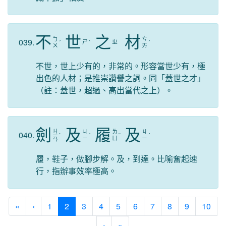
不
世
之
材
ㄅ
ㄘ
039.
ㄕ
ㄓ
ˊ
ˋ
ˊ
ㄨ
ㄞ
不世，世上少有的，非常的。形容當世少有，極
出色的人材；是推崇讚譽之詞。同「蓋世之才」
（註：蓋世，超過、高出當代之上）。
劍
及
履
及
ㄐ
ㄐ
ㄌ
ㄐ
040.
ㄧ
ˋ
ˊ
ˇ
ˊ
ㄧ
ㄩ
ㄧ
ㄢ
履，鞋子，做腳步解。及，到達。比喻奮起速
行，指辦事效率極高。
(current)
«
‹
1
2
3
4
5
6
7
8
9
10
›
»