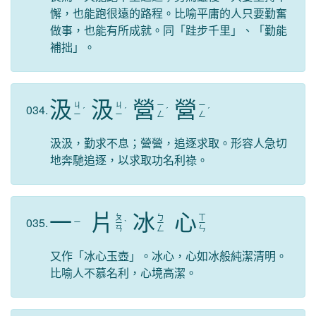
懈，也能跑很遠的路程。比喻平庸的人只要勤奮
做事，也能有所成就。同「跬步千里」、「勤能
補拙」。
汲
汲
營
營
ㄐ
ㄐ
ㄧ
ㄧ
034.
ˊ
ˊ
ˊ
ˊ
ㄧ
ㄧ
ㄥ
ㄥ
汲汲，勤求不息；營營，追逐求取。形容人急切
地奔馳追逐，以求取功名利祿。
一
片
冰
心
ㄆ
ㄅ
ㄒ
035.
ㄧ
ㄧ
ˋ
ㄧ
ㄧ
ㄢ
ㄥ
ㄣ
又作「冰心玉壺」。冰心，心如冰般純潔清明。
比喻人不慕名利，心境高潔。