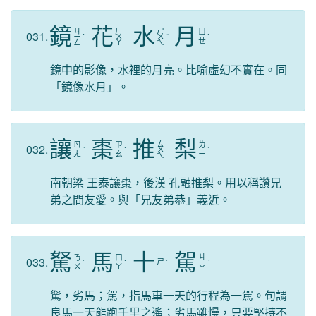
鏡
花
水
月
ㄐ
ㄏ
ㄕ
ㄩ
031.
ㄧ
ˋ
ㄨ
ㄨ
ˇ
ˋ
ㄝ
ㄥ
ㄚ
ㄟ
鏡中的影像，水裡的月亮。比喻虛幻不實在。同
「鏡像水月」。
讓
棗
推
梨
ㄊ
ㄖ
ㄗ
ㄌ
032.
ˋ
ˇ
ㄨ
ˊ
ㄤ
ㄠ
ㄧ
ㄟ
南朝梁 王泰讓棗，後漢 孔融推梨。用以稱讚兄
弟之間友愛。與「兄友弟恭」義近。
駑
馬
十
駕
ㄐ
ㄋ
ㄇ
033.
ㄕ
ˊ
ˇ
ˊ
ㄧ
ˋ
ㄨ
ㄚ
ㄚ
駑，劣馬；駕，指馬車一天的行程為一駕。句謂
良馬一天能跑千里之遙；劣馬雖慢，只要堅持不