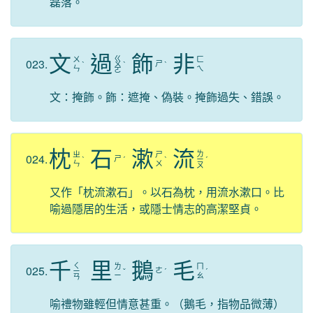
磊落。
文
過
飾
非
ㄍ
ㄨ
ㄈ
023.
ㄕ
ˋ
ㄨ
ˋ
ˋ
ㄣ
ㄟ
ㄛ
文：掩飾。飾：遮掩、偽裝。掩飾過失、錯誤。
枕
石
漱
流
ㄌ
ㄓ
ㄕ
024.
ㄕ
ˋ
ˊ
ˋ
ㄧ
ˊ
ㄣ
ㄨ
ㄡ
又作「枕流漱石」。以石為枕，用流水漱口。比
喻過隱居的生活，或隱士情志的高潔堅貞。
千
里
鵝
毛
ㄑ
ㄌ
ㄇ
025.
ㄜ
ㄧ
ˇ
ˊ
ˊ
ㄧ
ㄠ
ㄢ
喻禮物雖輕但情意甚重。（鵝毛，指物品微薄）